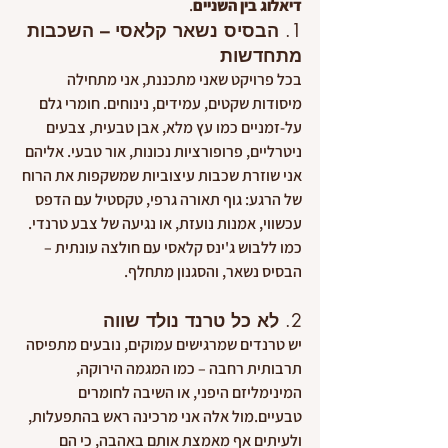
דיאלוג בין השניים
.
1. 
הבסיס נשאר קלאסי – השכבות 
מתחדשות
בכל פרויקט שאני מתכננת, אני מתחילה 
מיסודות שקטים, עמידים, נינוחים. חומרי גלם 
על-זמניים כמו עץ מלא, אבן טבעית, צבעים 
ניטרליים, פרופורציות נכונות, אור טבעי. אליהם 
אני שוזרת שכבות עיצוביות שמשקפות את הרוח 
של הרגע: גוף תאורה גרפי, טקסטיל עם הדפס 
עכשווי, אמנות נועזת, או נגיעה של צבע טרנדי. 
כמו ללבוש ג'ינס קלאסי עם חולצה עונתית – 
הבסיס נשאר, והסגנון מתחלף.
2. 
לא כל טרנד נולד שווה
יש טרנדים שמרגישים עמוקים, נובעים מתפיסה 
תרבותית רחבה – כמו המגמה הירוקה, 
המינימליזם היפני, או השיבה לחומרים 
טבעיים.מול אלה אני מרכינה ראש בהתפעלות, 
ולעיתים אף מאמצת אותם באהבה, כי הם 