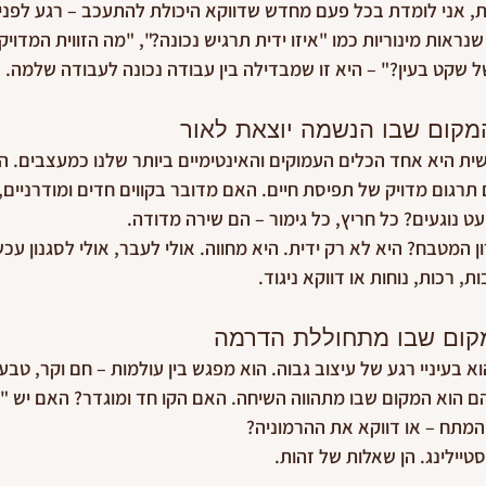
, אני לומדת בכל פעם מחדש שדווקא היכולת להתעכב – רגע לפני 
אות מינוריות כמו "איזו ידית תרגיש נכונה?", "מה הזווית המדויקת
 שקט בעין?" – היא זו שמבדילה בין עבודה נכונה לעבודה שלמה.
המקום שבו הנשמה יוצאת לאור
ת היא אחד הכלים העמוקים והאינטימיים ביותר שלנו כמעצבים. הי
ם תרגום מדויק של תפיסת חיים. האם מדובר בקווים חדים ומודרניים,
ט נוגעים? כל חריץ, כל גימור – הם שירה מדודה.
המטבח? היא לא רק ידית. היא מחווה. אולי לעבר, אולי לסגנון עכשו
ת, רכות, נוחות או דווקא ניגוד.
המקום שבו מתחוללת הדרמה
א בעיניי רגע של עיצוב גבוה. הוא מפגש בין עולמות – חם וקר, טבעי
הם הוא המקום שבו מתהווה השיחה. האם הקו חד ומוגדר? האם יש
מתח – או דווקא את ההרמוניה?
טיילינג. הן שאלות של זהות.