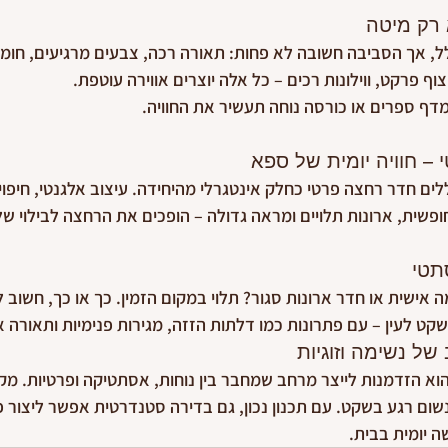
 רק מיטה
, אך הסביבה חשובה לא פחות: תאורה רכה, צבעים מרגיעים, חומרי
יצוף פרקט, ווילונות רכים – כל אלה יוצרים אווירה עוטפת.
דף ספרים או כורסה נוחה תעשיר את החוויה.
– חוויה יומית של ספא
ללים חדר רחצה פרטי כחלק אינטגרלי מהיחידה. עיצוב אלגנטי, חיפויי
ופשית, ארונות תלויים ומראה גדולה – הופכים את הרחצה לבילוי ש
תטי
 אישית או חדר ארונות סגור? תלוי במקום הזמין. כך או כך, חשוב 
שקט לעין – עם פתרונות כמו דלתות הזזה, מגירות פנימיות ותאורה א
של נשימה וזוגיות
 הוא הזדמנות לייצר מרחב שמחבר בין נוחות, אסתטיקה ופרטיות. מק
ם רגע בשקט. עם תכנון נכון, גם בדירה סטנדרטית אפשר ליצור פי
 יומית בבית.