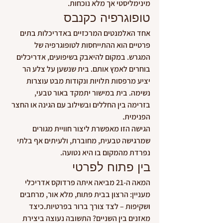
מינימליסטי אך מלא נוכחות.
טופוגרפיה כקנבס
אחד האלמנטים המרכזיים באדריכלות בתים 
פרטיים הוא ההתייחסות לטופוגרפיה של 
המגרש. במקום להיאבק בשיפועים, אדריכלים 
בוחרים לאמץ אותם. בית שנשען על צלע הר 
יציע מרפסות תלויות ונקודות מבט עוצרות 
נשימה. בית במישור יתמקד באור טבעי, 
בזרימה בין החללים ובשילוב עם הגינה או החצר 
הפנימית.
הגישה הזו מאפשרת ליצור חוויית מגורים 
שמרגישה טבעית, מחוברת, ולעיתים אף בלתי 
נפרדת מהמקום בו היא נטועה.
בין פתוח לפרטי
המאה ה-21 מביאה איתה פרדוקס אדריכלי 
מעניין: הרצון בבית פתוח, מלא אור, מרחבים 
ושקיפות – לצד צורך ברור בפרטיות.כיצד 
מאזנים בין השניים? התשובה נעוצה ביצירת 