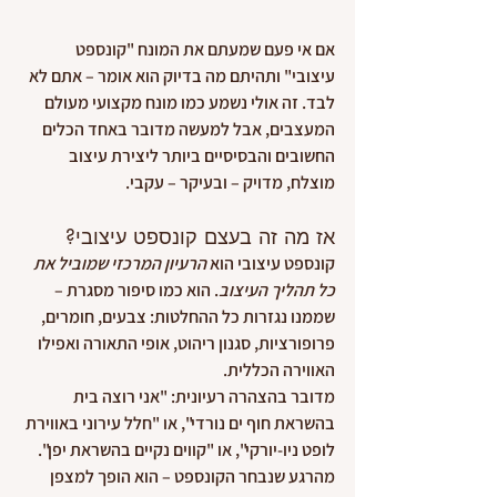
אם אי פעם שמעתם את המונח "קונספט 
עיצובי" ותהיתם מה בדיוק הוא אומר – אתם לא 
לבד. זה אולי נשמע כמו מונח מקצועי מעולם 
המעצבים, אבל למעשה מדובר באחד הכלים 
החשובים והבסיסיים ביותר ליצירת עיצוב 
מוצלח, מדויק – ובעיקר – עקבי.
אז מה זה בעצם קונספט עיצובי?
קונספט עיצובי הוא 
הרעיון המרכזי שמוביל את 
כל תהליך העיצוב
. הוא כמו סיפור מסגרת – 
שממנו נגזרות כל ההחלטות: צבעים, חומרים, 
פרופורציות, סגנון ריהוט, אופי התאורה ואפילו 
האווירה הכללית.
מדובר בהצהרה רעיונית: "אני רוצה בית 
בהשראת חוף ים נורדי", או "חלל עירוני באווירת 
לופט ניו-יורקי", או "קווים נקיים בהשראת יפן". 
מהרגע שנבחר הקונספט – הוא הופך למצפן 