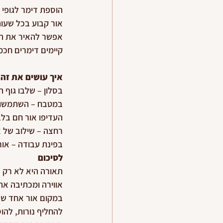
הוספת דימר לגופי
אור קבוע בכל שעות
אפשר להאיר את המ
קיימים דימרים חכמ
איך עושים את זה 
בסלון – שלבו גוף 
במטבח – השתמשו בת
העדיפו אור חם בלב
רחצה – שילוב של א
בפינת עבודה – אור
לסיכום
תאורה היא לא רק פ
אווירה ומכתיבה את 
במקום אור אחד שש
להחליף נורות, להו