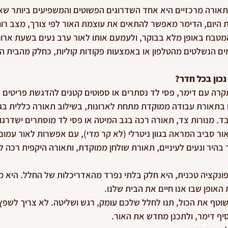
 תאורה מרכזיים היא אחד השדרוגים הפשוטים והמשפיעים ביותר ש
 היום, הדימר מאפשר להתאים את עוצמת האור לפי צורך, מצב רוח
טבח באופן מלא בבוקר, ולעמעם אותו לאור ערב נעים בשעת ארוחת
ים הנשלטים מהטלפון או באמצעות פקודות קוליות, כחלק מהבית ה
נכון בכל חדר?
תקרה עם דימר, פסי לד נסתרים או ספוטים קטנים להדגשת פריטים כ
אורת עבודה ממוקדת מתחת לארונות, בשילוב תאורה כללית בגוון 
ד. מנורות צד, תאורה רכה בגב המיטה או פסי לד מוסתרים ישדרג
ור סביב המראה בגוון ניטרלי (לא קר מדי), עם אפשרות לאור עמום 
 בהיר ונעים לעיניים, תאורת שולחן ממוקדת, ותאורה היקפית רכה 
ונקציה טכנית, היא חלק בלתי נפרד מהאדריכלות של החלל. היא מס
האופן שבו אנו חיים את הבית שלנו.
וטף את הכול, תנו לחלל שלכם עומק, רגש ושליטה. לא צריך לשפץ
סיף דימר, ולתכנן מחדש את האור.