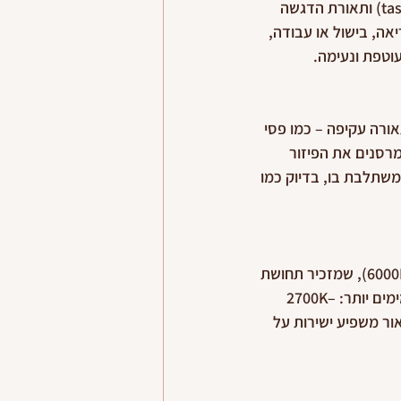
ומדויקת נבנית משילוב של שלוש שכבות: תאורה כללית (ambient), תאורת משימה (task) ותאורת הדגשה 
יאה, בישול או עבודה, 
עוטפת ונעימה.
ורה עקיפה – כמו פסי 
רסנים את הפיזור 
שתלבת בו, בדיוק כמו 
האם ידעתם שלא כל "אור לבן" הוא אותו דבר? בישראל, רבים בוחרים באור לבן קר (6000K), שמזכיר תחושת 
משרד או בית חולים. כדי ליצור בית נעים באמת, ההמלצה היא להשתמש בגווני אור חמימים יותר: 2700K–
 או חדרי רחצה. גוון האור משפיע ישירות על 